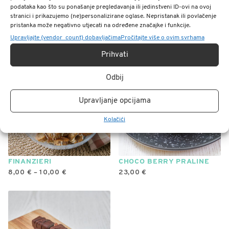
podataka kao što su ponašanje pregledavanja ili jedinstveni ID-ovi na ovoj
stranici i prikazujemo (ne)personalizirane oglase. Nepristanak ili povlačenje
SNICKERS PRALINE
BOUNTY PRALINE
pristanka može negativno utjecati na određene značajke i funkcije.
20,00
€
20,00
€
Upravljajte {vendor_count} dobavljačima
Pročitajte više o ovim svrhama
Prihvati
Odbij
Upravljanje opcijama
Kolačići
FINANZIERI
CHOCO BERRY PRALINE
RASPON
8,00
€
–
10,00
€
23,00
€
CIJENA:
Ovaj
OD
8,00 €
proizvod
DO
ima
10,00 €
više