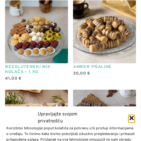
proizvod
ima
više
varijanti.
Opcije
se
mogu
odabrati
na
BEZGLUTENSKI MIX
AMBER PRALINE
stranici
KOLAČA – 1 KG
30,00
€
proizvoda
41,00
€
Upravljajte svojom
privatnošću
Koristimo tehnologije poput kolačića za pohranu i/ili pristup informacijama
o uređaju. To činimo kako bismo poboljšali iskustvo pregledavanja i prikazali
prilagođene oglase. Pristanak na ove tehnologije omogućit će nam obradu