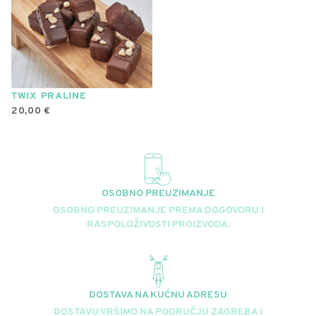
varijanti.
Opcije
se
mogu
odabrati
na
TWIX PRALINE
stranici
20,00
€
proizvoda
OSOBNO PREUZIMANJE
OSOBNO PREUZIMANJE PREMA DOGOVORU I
RASPOLOŽIVOSTI PROIZVODA.
DOSTAVA NA KUĆNU ADRESU
DOSTAVU VRŠIMO NA PODRUČJU ZAGREBA I