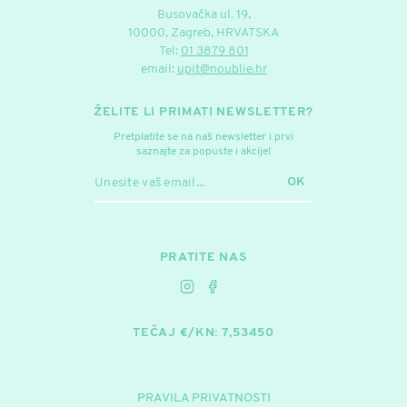
Busovačka ul. 19,
10000, Zagreb, HRVATSKA
Tel:
01 3879 801
email:
upit@noublie.hr
ŽELITE LI PRIMATI NEWSLETTER?
Pretplatite se na naš newsletter i prvi
saznajte za popuste i akcije!
OK
PRATITE NAS
TEČAJ €/KN: 7,53450
PRAVILA PRIVATNOSTI