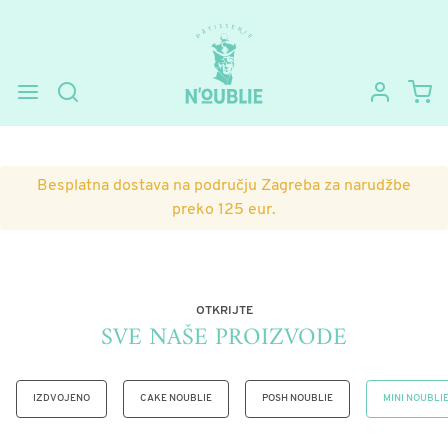
Preskoči
Skoči
na
do
navigaciju
sadržaja
Besplatna dostava na području Zagreba za narudžbe
preko 125 eur.
OTKRIJTE
SVE NAŠE PROIZVODE
IZDVOJENO
CAKE NOUBLIE
POSH NOUBLIE
MINI NOUBLI