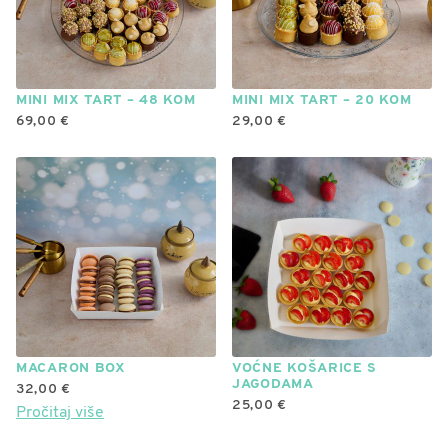
MINI MIX TART – 48 KOM
MINI MIX TART – 20 KOM
69,00
€
29,00
€
MACARON BOX
VOĆNE KOŠARICE S
JAGODAMA
32,00
€
25,00
€
Pročitaj više
Ovaj