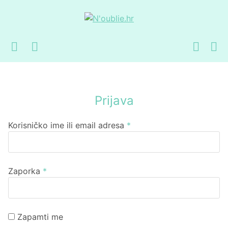
Preskoči
Skoči
na
do
navigaciju
sadržaja
Prijava
Obavezno
Korisničko ime ili email adresa
*
Obavezno
Zaporka
*
Zapamti me