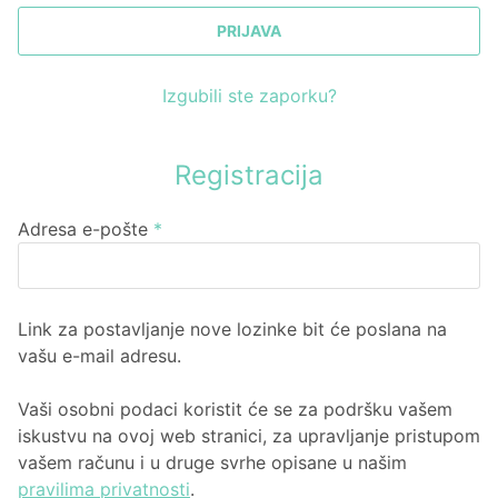
PRIJAVA
Izgubili ste zaporku?
Registracija
Obavezno
Adresa e-pošte
*
Link za postavljanje nove lozinke bit će poslana na
vašu e-mail adresu.
Vaši osobni podaci koristit će se za podršku vašem
iskustvu na ovoj web stranici, za upravljanje pristupom
vašem računu i u druge svrhe opisane u našim
pravilima privatnosti
.