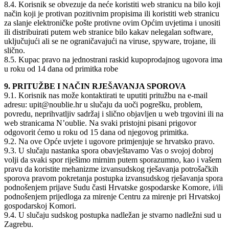
8.4. Korisnik se obvezuje da neće koristiti web stranicu na bilo koji
način koji je protivan pozitivnim propisima ili koristiti web stranicu
za slanje elektroničke pošte protivne ovim Općim uvjetima i unositi
ili distribuirati putem web stranice bilo kakav nelegalan software,
uključujući ali se ne ograničavajući na viruse, spyware, trojane, ili
slično.
8.5. Kupac pravo na jednostrani raskid kupoprodajnog ugovora ima
u roku od 14 dana od primitka robe
9. PRITUŽBE I NAČIN RJEŠAVANJA SPOROVA
9.1. Korisnik nas može kontaktirati te uputiti pritužbu na e-mail
adresu: upit@noublie.hr u slučaju da uoči pogrešku, problem,
povredu, neprihvatljiv sadržaj i slično objavljen u web trgovini ili na
web stranicama N’oublie. Na svaki pristojni pisani prigovor
odgovorit ćemo u roku od 15 dana od njegovog primitka.
9.2. Na ove Opće uvjete i ugovore primjenjuje se hrvatsko pravo.
9.3. U slučaju nastanka spora obavještavamo Vas o svojoj dobroj
volji da svaki spor riješimo mirnim putem sporazumno, kao i vašem
pravu da koristite mehanizme izvansudskog rješavanja potrošačkih
sporova pravom pokretanja postupka izvansudskog rješavanja spora
podnošenjem prijave Sudu časti Hrvatske gospodarske Komore, i/ili
podnošenjem prijedloga za mirenje Centru za mirenje pri Hrvatskoj
gospodarskoj Komori.
9.4. U slučaju sudskog postupka nadležan je stvarno nadležni sud u
Zagrebu.