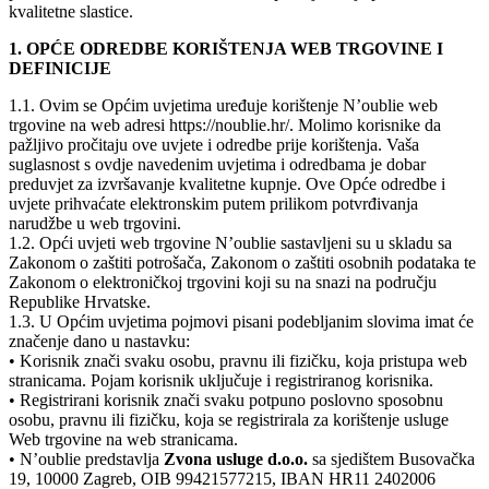
kvalitetne slastice.
1. OPĆE ODREDBE KORIŠTENJA WEB TRGOVINE I
DEFINICIJE
1.1. Ovim se Općim uvjetima uređuje korištenje N’oublie web
trgovine na web adresi https://noublie.hr/. Molimo korisnike da
pažljivo pročitaju ove uvjete i odredbe prije korištenja. Vaša
suglasnost s ovdje navedenim uvjetima i odredbama je dobar
preduvjet za izvršavanje kvalitetne kupnje. Ove Opće odredbe i
uvjete prihvaćate elektronskim putem prilikom potvrđivanja
narudžbe u web trgovini.
1.2. Opći uvjeti web trgovine N’oublie sastavljeni su u skladu sa
Zakonom o zaštiti potrošača, Zakonom o zaštiti osobnih podataka te
Zakonom o elektroničkoj trgovini koji su na snazi na području
Republike Hrvatske.
1.3. U Općim uvjetima pojmovi pisani podebljanim slovima imat će
značenje dano u nastavku:
• Korisnik znači svaku osobu, pravnu ili fizičku, koja pristupa web
stranicama. Pojam korisnik uključuje i registriranog korisnika.
• Registrirani korisnik znači svaku potpuno poslovno sposobnu
osobu, pravnu ili fizičku, koja se registrirala za korištenje usluge
Web trgovine na web stranicama.
• N’oublie predstavlja
Zvona usluge d.o.o.
sa sjedištem Busovačka
19, 10000 Zagreb, OIB 99421577215, IBAN HR11 2402006