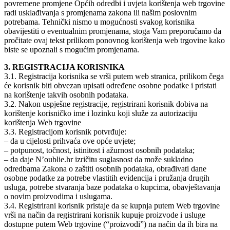
povremene promjene Općih odredbi i uvjeta korištenja web trgovine
radi usklađivanja s promjenama zakona ili našim poslovnim
potrebama. Tehnički nismo u mogućnosti svakog korisnika
obavijestiti o eventualnim promjenama, stoga Vam preporučamo da
pročitate ovaj tekst prilikom ponovnog korištenja web trgovine kako
biste se upoznali s mogućim promjenama.
3. REGISTRACIJA KORISNIKA
3.1. Registracija korisnika se vrši putem web stranica, prilikom čega
će korisnik biti obvezan upisati određene osobne podatke i pristati
na korištenje takvih osobnih podataka.
3.2. Nakon uspješne registracije, registrirani korisnik dobiva na
korištenje korisničko ime i lozinku koji služe za autorizaciju
korištenja Web trgovine
3.3. Registracijom korisnik potvrđuje:
– da u cijelosti prihvaća ove opće uvjete;
– potpunost, točnost, istinitost i ažurnost osobnih podataka;
– da daje N’oublie.hr izričitu suglasnost da može sukladno
odredbama Zakona o zaštiti osobnih podataka, obrađivati dane
osobne podatke za potrebe vlastitih evidencija i pružanja drugih
usluga, potrebe stvaranja baze podataka o kupcima, obavještavanja
o novim proizvodima i uslugama.
3.4. Registrirani korisnik pristaje da se kupnja putem Web trgovine
vrši na način da registrirani korisnik kupuje proizvode i usluge
dostupne putem Web trgovine (“proizvodi”) na način da ih bira na