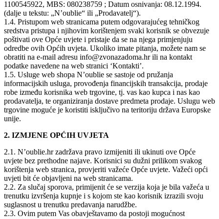
1100545922, MBS: 080238759 ; Datum osnivanja: 08.12.1994.
(dalje u tekstu: „N’oublie“ ili „Prodavatelj“).
1.4. Pristupom web stranicama putem odgovarajućeg tehničkog
sredstva pristupa i njihovim korištenjem svaki korisnik se obvezuje
poštivati ove Opće uvjete i pristaje da se na njega primjenjuju
odredbe ovih Općih uvjeta. Ukoliko imate pitanja, možete nam se
obratiti na e-mail adresu info@zvonazadoma.hr ili na kontakt
podatke navedene na web stranici ‘Kontakti’.
1.5. Usluge web shopa N’oublie se sastoje od pružanja
informacijskih usluga, provođenja financijskih transakcija, prodaje
robe između korisnika web trgovine, tj. vas kao kupca i nas kao
prodavatelja, te organiziranja dostave predmeta prodaje. Uslugu web
trgovine moguće je koristiti isključivo na teritoriju država Europske
unije.
2. IZMJENE OPĆIH UVJETA
2.1. N’oublie.hr zadržava pravo izmijeniti ili ukinuti ove Opće
uvjete bez prethodne najave. Korisnici su dužni prilikom svakog
korištenja web stranica, provjeriti važeće Opće uvjete. Važeći opći
uvjeti bit će objavljeni na web stranicama.
2.2. Za slučaj sporova, primijenit će se verzija koja je bila važeća u
trenutku izvršenja kupnje i s kojom ste kao korisnik izrazili svoju
suglasnost u trenutku predavanja narudžbe.
2.3. Ovim putem Vas obavještavamo da postoji mogućnost