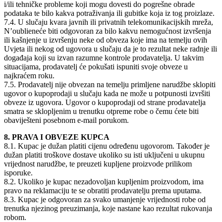
i/ili tehničke probleme koji mogu dovesti do pogrešne obrade
podataka te bilo kakva potraživanja ili gubitke koja iz tog proizlaze.
7.4. U slučaju kvara javnih ili privatnih telekomunikacijskih mreža,
N’oublieneće biti odgovoran za bilo kakvu nemogućnost izvršenja
ili kašnjenje u izvršenju neke od obveza koje ima na temelju ovih
Uvjeta ili nekog od ugovora u slučaju da je to rezultat neke radnje ili
događaja koji su izvan razumne kontrole prodavatelja. U takvim
situacijama, prodavatelj će pokušati ispuniti svoje obveze u
najkraćem roku.
7.5. Prodavatelj nije obvezan na temelju primljene narudžbe sklopiti
ugovor o kupoprodaji u slučaju kada ne može u potpunosti izvršiti
obveze iz ugovora. Ugovor o kupoprodaji od strane prodavatelja
smatra se sklopljenim u trenutku otpreme robe o čemu ćete biti
obaviješteni posebnom e-mail porukom.
8. PRAVA I OBVEZE KUPCA
8.1. Kupac je dužan platiti cijenu određenu ugovorom. Također je
dužan platiti troškove dostave ukoliko su isti uključeni u ukupnu
vrijednost narudžbe, te preuzeti kupljene proizvode prilikom
isporuke.
8.2. Ukoliko je kupac nezadovoljan kupljenim proizvodom, ima
pravo na reklamaciju te se obratiti prodavatelju prema uputama.
8.3. Kupac je odgovoran za svako umanjenje vrijednosti robe od
trenutka njezinog preuzimanja, koje nastane kao rezultat rukovanja
robom.