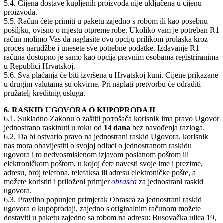
5.4. Cijena dostave kupljenih proizvoda nije uključena u cijenu
proizvoda.
5.5. Račun ćete primiti u paketu zajedno s robom ili kao posebnu
pošiljku, ovisno o mjestu otpreme robe. Ukoliko vam je potreban R1
račun molimo Vas da naglasite ovu opciju prilikom prolaska kroz
proces narudžbe i unesete sve potrebne podatke. Izdavanje R1
računa dostupno je samo kao opcija pravnim osobama registriranima
u Republici Hrvatskoj.
5.6. Sva plaćanja će biti izvršena u Hrvatskoj kuni. Cijene prikazane
u drugim valutama su okvirne. Pri naplati pretvorbu će odraditi
pružatelj kreditnig usluga.
6. RASKID UGOVORA O KUPOPRODAJI
6.1. Sukladno Zakonu o zaštiti potrošača korisnik ima pravo Ugovor
jednostrano raskinuti u roku od
14 dana
bez navođenja razloga.
6.2. Da bi ostvario pravo na jednostrani raskid Ugovora, korisnik
nas mora obavijestiti o svojoj odluci o jednostranom raskidu
ugovora i to nedvosmislenom izjavom poslanom poštom ili
elektroničkom poštom, u kojoj ćete navesti svoje ime i prezime,
adresu, broj telefona, telefaksa ili adresu elektroničke pošte, a
možete koristiti i priloženi primjer
obrasca
za jednostrani raskid
ugovora.
6.3. Pravilno popunjen primjerak Obrasca za jednostrani raskid
ugovora o kupoprodaji, zajedno s originalnim računom možete
dostaviti u paketu zajedno sa robom na adresu: Busovačka ulica 19,