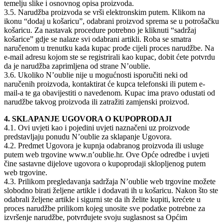
temelju slike i osnovnog opisa proizvoda.
3.5. Narudžba proizvoda se vrši elektronskim putem. Klikom na
ikonu “dodaj u košaricu”, odabrani proizvod sprema se u potrošačku
košaricu. Za nastavak procedure potrebno je kliknuti “sadržaj
košarice” gdje se nalaze svi odabrani artikli. Roba se smatra
naručenom u trenutku kada kupac prođe cijeli proces narudžbe. Na
e-mail adresu kojom ste se registrirali kao kupac, dobit ćete potvrdu
da je narudžba zaprimljena od strane N’oublie.
3.6. Ukoliko N’oublie nije u mogućnosti isporučiti neki od
naručenih proizvoda, kontaktirat će kupca telefonski ili putem e-
mail-a te ga obavijestiti o navedenom. Kupac ima pravo odustati od
narudžbe takvog proizvoda ili zatražiti zamjenski proizvod.
4. SKLAPANJE UGOVORA O KUPOPRODAJI
4.1. Ovi uvjeti kao i pojedini uvjeti naznačeni uz proizvode
predstavljaju ponudu N’oublie za sklapanje Ugovora.
4.2. Predmet Ugovora je kupnja odabranog proizvoda ili usluge
putem web trgovine www.n’oublie.hr. Ove Opće odredbe i uvjeti
čine sastavne dijelove ugovora o kupoprodaji sklopljenog putem
web trgovine.
4.3. Prilikom pregledavanja sadržaja N’oublie web trgovine možete
slobodno birati željene artikle i dodavati ih u košaricu. Nakon što ste
odabrali željene artikle i sigurni ste da ih želite kupiti, krećete u
proces narudžbe prilikom kojeg unosite sve podatke potrebne za
izvršenje narudžbe, potvrđujete svoju suglasnost sa Općim