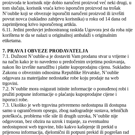
proizvoda te korisnik nije dobio naručeni proizvod već neki drugi, u
tom slučaju, korisnik vraća krivo isporučen proizvod na trošak
N’oublie koji se obvezuje isporučiti naručeni proizvod ili izvršiti
povrat novca (sukladno zahtjevu korisnika) u roku od 14 dana od
zaprimljenog krivo isporučenog artikla.
6.11. Jedini preduvjet jednostranog raskida Ugovora jest da roba nije
korištena te da se nalazi u originalnoj ambalaži s originalnim
etiketama.
7. PRAVA I OBVEZE PRODAVATELJA
7.1. Dužnost N’oublie-a je dostaviti Vam prodanu stvar u vrijeme i
na način kako je to navedeno u predočenim uvjetima poslovanja,
nakon što izvršite narudžbu i platite kupoprodajnu cijenu. Sukladno
Zakonu o obveznim odnosima Republike Hrvatske, N’oublie
odgovara za materijalne nedostatke robe koju prodaje na web
trgovini.
7.2. N’oublie mora osigurati istinite informacije o ponuđenoj robi i
pružiti potpune informacije o plaćanju kupoprodajne cijene i
isporuci robe.
7.3. Ukoliko je web trgovina privremeno nedostupna ili dostupna
samo u ograničenom opsegu, zbog nadogradnje sustava, tehničkih
poteškoća, problema više sile ili drugih uzroka, N’oublie nije
odgovoran, bez obzira na uzrok i trajanje, za eventualnu
nedostupnost web trgovine, bilo kakvo kašnjenje ili prekid u
prijenosu informacija, djelomični ili potpuni prekid ili pogrešan rad