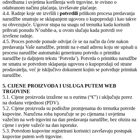
odredbama i uvjetima korištenja web trgovine, te ovisno o
odabranom načinu plaćanja, izvršavate plaćanje.
4.4. Radnje koje ste izvršili i
potvrdili
prilikom procesa predavanja
narudžbe smatraju se sklapanjem ugovora o kupoprodaji i kao takve
su obvezujuće. Ugovor stupa na snagu od trenutka kada korisnih
prihvati ponudu N’oublie-a, u ovom slučaju kada potvrdi sve
izvršene radnje.
4.5. Proces potvrde ponude odvijat će se na način da ćete nakon
predavanja Vaše narudžbe, primiti na e-mail adresu koju ste upisali u
procesu narudžbe automatski generiranu potvrdu o primitku
narudžbe (u daljnjem tekstu ‘Potvrda’). Potvrda o primitku narudžbe
ne smatra se potvrdom sklapanja ugovora o kupoprodaji od strane
prodavatelja, već je isključivo dokument kojim se potvrđuje primitak
narudžbe.
5. CIJENE PROIZVODA I USLUGA PUTEM WEB
TRGOVINE
5.1. Cijene proizvoda izražene su u eurima (“€”) i uključuju porez
na dodanu vrijednost (PDV).
5.2. Cijene proizvoda su podložne promjenama do trenutka potvrde
kupovine. Naručena roba isporučuje se po cijenama i uvjetima
važećim na web trgovini na dan predavanja narudžbe, bez obzira na
cijene i uvjete važeće na dan isporuke.
5.3. Potvrdom kupovine registrirani korisnici završavaju postupak
kupovine putem web trgovine.