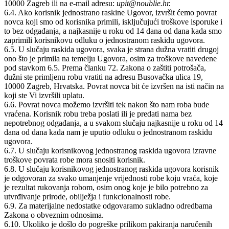
10000 Zagreb ili na e-mail adresu:
upit@noublie.hr.
6.4. Ako korisnik jednostrano raskine Ugovor, izvršit ćemo povrat
novca koji smo od korisnika primili, isključujući troškove isporuke i
to bez odgađanja, a najkasnije u roku od 14 dana od dana kada smo
zaprimili korisnikovu odluku o jednostranom raskidu ugovora.
6.5. U slučaju raskida ugovora, svaka je strana dužna vratiti drugoj
ono što je primila na temelju Ugovora, osim za troškove navedene
pod stavkom 6.5. Prema članku 72. Zakona o zaštiti potrošača,
dužni ste primljenu robu vratiti na adresu Busovačka ulica 19,
10000 Zagreb, Hrvatska. Povrat novca bit će izvršen na isti način na
koji ste Vi izvršili uplatu.
6.6. Povrat novca možemo izvršiti tek nakon što nam roba bude
vraćena. Korisnik robu treba poslati ili je predati nama bez
nepotrebnog odgađanja, a u svakom slučaju najkasnije u roku od 14
dana od dana kada nam je uputio odluku o jednostranom raskidu
ugovora.
6.7. U slučaju korisnikovog jednostranog raskida ugovora izravne
troškove povrata robe mora snositi korisnik.
6.8. U slučaju korisnikovog jednostranog raskida ugovora korisnik
je odgovoran za svako umanjenje vrijednosti robe koju vraća, koje
je rezultat rukovanja robom, osim onog koje je bilo potrebno za
utvrđivanje prirode, obilježja i funkcionalnosti robe.
6.9. Za materijalne nedostatke odgovaramo sukladno odredbama
Zakona o obveznim odnosima.
6.10. Ukoliko je došlo do pogreške prilikom pakiranja naručenih