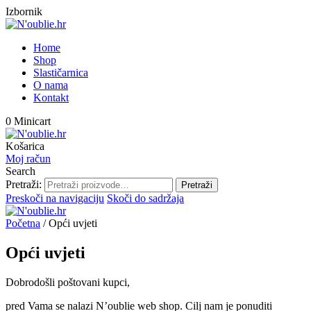
Izbornik
Home
Shop
Slastičarnica
O nama
Kontakt
0
Minicart
Košarica
Moj račun
Search
Pretraži:
Pretraži
Preskoči na navigaciju
Skoči do sadržaja
Početna
/
Opći uvjeti
Opći uvjeti
Dobrodošli poštovani kupci,
pred Vama se nalazi N’oublie web shop. Cilj nam je ponuditi