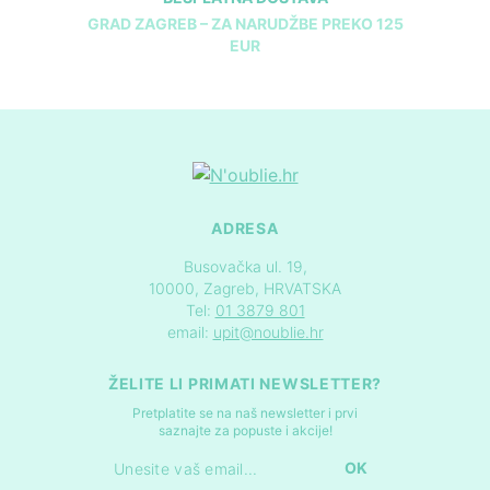
GRAD ZAGREB – ZA NARUDŽBE PREKO 125
EUR
ADRESA
Busovačka ul. 19,
10000, Zagreb, HRVATSKA
Tel:
01 3879 801
email:
upit@noublie.hr
ŽELITE LI PRIMATI NEWSLETTER?
Pretplatite se na naš newsletter i prvi
saznajte za popuste i akcije!
OK