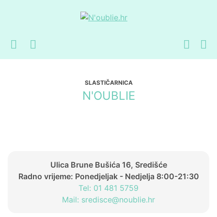
Preskoči
Skoči
na
do
navigaciju
sadržaja
SLASTIČARNICA
N'OUBLIE
Ulica Brune Bušića 16, Središće
Radno vrijeme: Ponedjeljak - Nedjelja 8:00-21:30
Tel: 01 481 5759
Mail: sredisce@noublie.hr