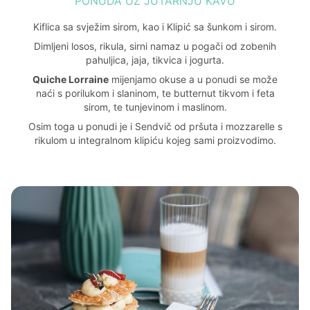
PONUDA UZ JUTARNJU KAVU
Kiflica sa svježim sirom, kao i Klipić sa šunkom i sirom.
Dimljeni losos, rikula, sirni namaz u pogači od zobenih
pahuljica, jaja, tikvica i jogurta.
Quiche Lorraine
mijenjamo okuse a u ponudi se može
naći s porilukom i slaninom, te butternut tikvom i feta
sirom, te tunjevinom i maslinom.
Osim toga u ponudi je i Sendvič od pršuta i mozzarelle s
rikulom u integralnom klipiću kojeg sami proizvodimo.