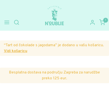
1
Preskoči
Skoči
na
do
navigaciju
sadržaja
“Tart od čokolade s jagodama” je dodano u vašu košaricu.
Vidi košaricu
Besplatna dostava na području Zagreba za narudžbe
preko 125 eur.