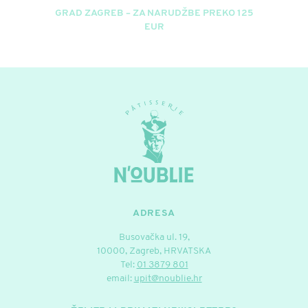
GRAD ZAGREB – ZA NARUDŽBE PREKO 125
EUR
ADRESA
Busovačka ul. 19,
10000, Zagreb, HRVATSKA
Tel:
01 3879 801
email:
upit@noublie.hr