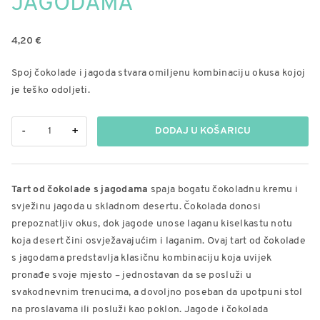
JAGODAMA
4,20
€
Spoj čokolade i jagoda stvara omiljenu kombinaciju okusa kojoj
je teško odoljeti.
Tart
-
+
DODAJ U KOŠARICU
od
čokolade
s
Tart od čokolade s jagodama
spaja bogatu čokoladnu kremu i
jagodama
svježinu jagoda u skladnom desertu. Čokolada donosi
količina
prepoznatljiv okus, dok jagode unose laganu kiselkastu notu
koja desert čini osvježavajućim i laganim. Ovaj tart od čokolade
s jagodama predstavlja klasičnu kombinaciju koja uvijek
pronađe svoje mjesto – jednostavan da se posluži u
svakodnevnim trenucima, a dovoljno poseban da upotpuni stol
na proslavama ili posluži kao poklon. Jagode i čokolada