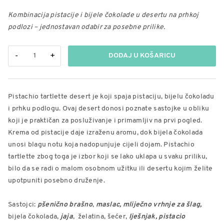
Kombinacija pistacije i bijele čokolade u desertu na prhkoj
podlozi – jednostavan odabir za posebne prilike.
Pistachio
-
+
DODAJ U KOŠARICU
tartlette
količina
Pistachio tartlette desert je koji spaja pistaciju, bijelu čokoladu
i prhku podlogu. Ovaj desert donosi poznate sastojke u obliku
koji je praktičan za posluživanje i primamljiv na prvi pogled.
Krema od pistacije daje izraženu aromu, dok bijela čokolada
unosi blagu notu koja nadopunjuje cijeli dojam. Pistachio
tartlette zbog toga je izbor koji se lako uklapa u svaku priliku,
bilo da se radi o malom osobnom užitku ili desertu kojim želite
upotpuniti posebno druženje.
Sastojci:
pšenično brašno
,
maslac, mliječno vrhnje za šlag,
bijela čokolada,
jaja
, želatina, šećer,
lješnjak, pistacio