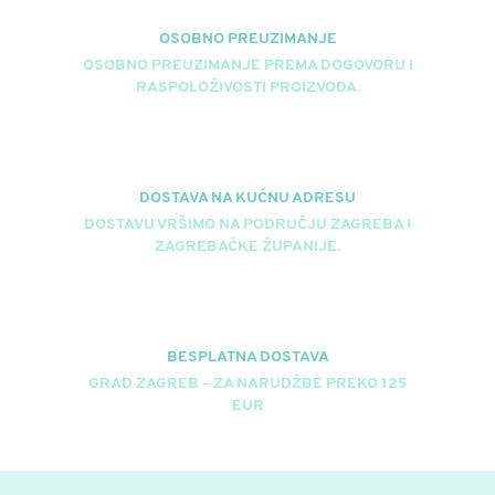
na
OSOBNO PREUZIMANJE
stranici
OSOBNO PREUZIMANJE PREMA DOGOVORU I
proizvoda
RASPOLOŽIVOSTI PROIZVODA.
DOSTAVA NA KUĆNU ADRESU
DOSTAVU VRŠIMO NA PODRUČJU ZAGREBA I
ZAGREBAČKE ŽUPANIJE.
BESPLATNA DOSTAVA
GRAD ZAGREB – ZA NARUDŽBE PREKO 125
EUR