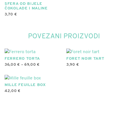
više
SFERA OD BIJELE
ČOKOLADE I MALINE
varijanti.
3,70
€
Opcije
se
mogu
POVEZANI PROIZVODI
odabrati
na
stranici
proizvoda
FERRERO TORTA
FORET NOIR TART
RASPON
36,00
€
–
69,00
€
3,90
€
CIJENA:
Ovaj
OD
36,00 €
proizvod
DO
ima
MILLE FEUILLE BOX
69,00 €
42,00
€
više
varijanti.
Opcije
se
mogu
odabrati