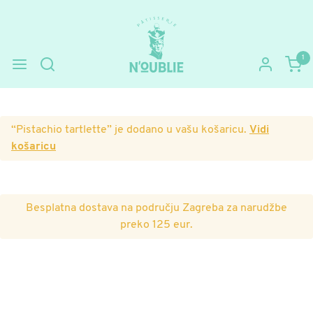
1
Preskoči
Skoči
na
do
navigaciju
sadržaja
“Pistachio tartlette” je dodano u vašu košaricu.
Vidi
košaricu
Besplatna dostava na području Zagreba za narudžbe
preko 125 eur.