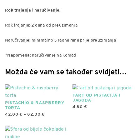
Rok trajanja i naručivanje:
Rok trajanja: 2 dana od preuzimanja
Naručivanje: minimalno 3 radna rana prije preuzimanja
*
Napomena
: naručivanje na komad
Možda će vam se također svidjeti…
TART OD PISTACIJA I
JAGODA
PISTACHIO & RASPBERRY
4,80
€
TORTA
RASPON
42,00
€
–
82,00
€
CIJENA:
Ovaj
OD
42,00 €
proizvod
DO
ima
82,00 €