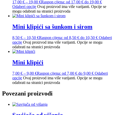
17,00
€
–
19,00
€
Raspon cijena: od 17,00 € do 19,00 €
Odaberi opcije
Ovaj proizvod ima više varijanti. Opcije se
mogu odabrati na stranici proizvoda
Mini klipići sa šunkom i sirom
8,50
€
–
10,50
€
Raspon cijena: od 8,50 € do 10,50 €
Odaberi
opcije
Ovaj proizvod ima više varijanti. Opcije se mogu
odabrati na stranici proizvoda
Mini klipići
7,00
€
–
9,00
€
Raspon cijena: od 7,00 € do 9,00 €
Odaberi
opcije
Ovaj proizvod ima više varijanti. Opcije se mogu
odabrati na stranici proizvoda
Povezani proizvodi