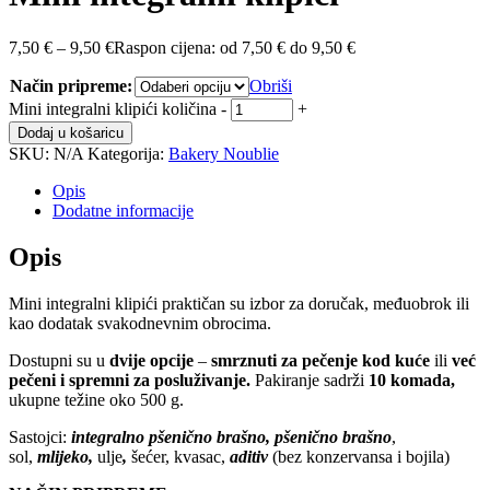
7,50
€
–
9,50
€
Raspon cijena: od 7,50 € do 9,50 €
Način pripreme:
Obriši
Mini integralni klipići količina
-
+
Dodaj u košaricu
SKU:
N/A
Kategorija:
Bakery Noublie
Opis
Dodatne informacije
Opis
Mini integralni klipići praktičan su izbor za doručak, međuobrok ili
kao dodatak svakodnevnim obrocima.
Dostupni su u
dvije opcije
–
smrznuti za pečenje kod kuće
ili
već
pečeni i spremni za posluživanje.
Pakiranje sadrži
10 komada,
ukupne težine oko 500 g.
Sastojci:
integralno pšenično brašno,
pšenično brašno
,
sol,
mlijeko,
ulje
,
šećer, kvasac,
aditiv
(bez konzervansa i bojila)