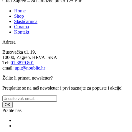
Grad Zagreb – za narudžbe preko 125 Eur
Home
Shop
Slastičarnica
O nama
Kontakt
Adresa
Busovačka ul. 19,
10000, Zagreb, HRVATSKA
Tel:
01 3879 801
email:
upit@noublie.hr
Želite li primati newsletter?
Pretplatite se na naš newsletter i prvi saznajte za popuste i akcije!
OK
Pratite nas