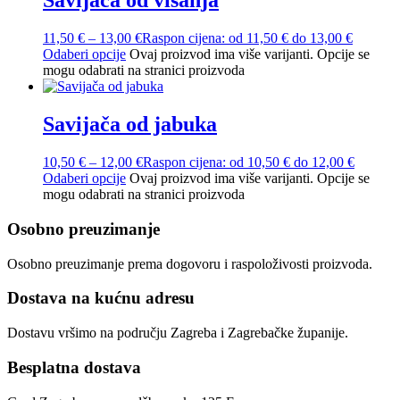
Savijača od višanja
11,50
€
–
13,00
€
Raspon cijena: od 11,50 € do 13,00 €
Odaberi opcije
Ovaj proizvod ima više varijanti. Opcije se
mogu odabrati na stranici proizvoda
Savijača od jabuka
10,50
€
–
12,00
€
Raspon cijena: od 10,50 € do 12,00 €
Odaberi opcije
Ovaj proizvod ima više varijanti. Opcije se
mogu odabrati na stranici proizvoda
Osobno preuzimanje
Osobno preuzimanje prema dogovoru i raspoloživosti proizvoda.
Dostava na kućnu adresu
Dostavu vršimo na području Zagreba i Zagrebačke županije.
Besplatna dostava