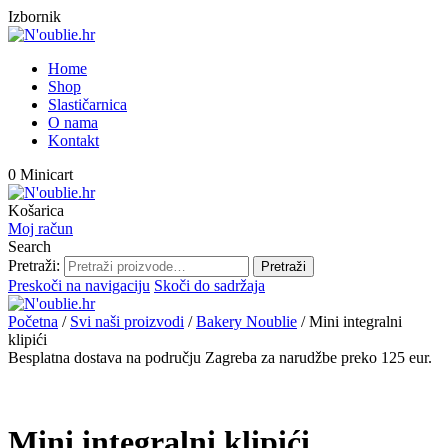
Izbornik
Home
Shop
Slastičarnica
O nama
Kontakt
0
Minicart
Košarica
Moj račun
Search
Pretraži:
Pretraži
Preskoči na navigaciju
Skoči do sadržaja
Početna
/
Svi naši proizvodi
/
Bakery Noublie
/
Mini integralni
klipići
Besplatna dostava na području Zagreba za narudžbe preko 125 eur.
Mini integralni klipići