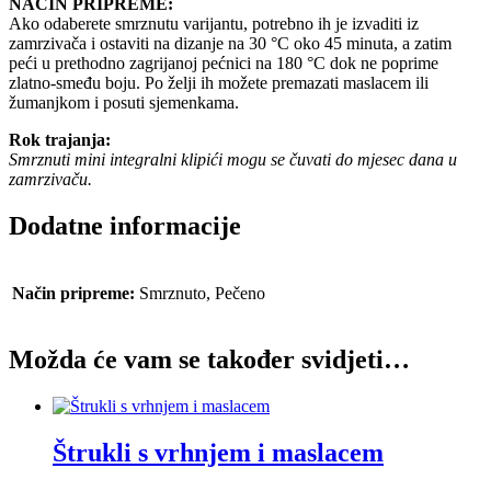
NAČIN PRIPREME:
Ako odaberete smrznutu varijantu, potrebno ih je izvaditi iz
zamrzivača i ostaviti na dizanje na 30 °C oko 45 minuta, a zatim
peći u prethodno zagrijanoj pećnici na 180 °C dok ne poprime
zlatno-smeđu boju. Po želji ih možete premazati maslacem ili
žumanjkom i posuti sjemenkama.
Rok trajanja:
Smrznuti mini integralni klipići mogu se čuvati do mjesec dana u
zamrzivaču.
Dodatne informacije
Način pripreme:
Smrznuto, Pečeno
Možda će vam se također svidjeti…
Štrukli s vrhnjem i maslacem