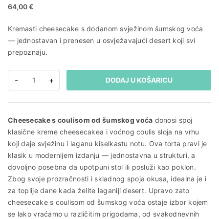
64,00
€
Kremasti cheesecake s dodanom svježinom šumskog voća
— jednostavan i prenesen u osvježavajući desert koji svi
prepoznaju.
Cheesecake
-
+
DODAJ U KOŠARICU
s
coulisom
od
Cheesecake s coulisom od šumskog voća
donosi spoj
šumskog
klasične kreme cheesecakea i voćnog coulis sloja na vrhu
voća
koji daje svježinu i laganu kiselkastu notu. Ova torta pravi je
količina
klasik u modernijem izdanju — jednostavna u strukturi, a
dovoljno posebna da upotpuni stol ili posluži kao poklon.
Zbog svoje prozračnosti i skladnog spoja okusa, idealna je i
za toplije dane kada želite laganiji desert. Upravo zato
cheesecake s coulisom od šumskog voća ostaje izbor kojem
se lako vraćamo u različitim prigodama, od svakodnevnih