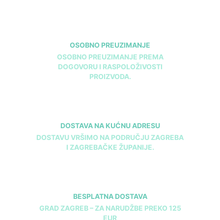
odabrati
na
stranici
proizvoda
OSOBNO PREUZIMANJE
OSOBNO PREUZIMANJE PREMA
DOGOVORU I RASPOLOŽIVOSTI
PROIZVODA.
DOSTAVA NA KUĆNU ADRESU
DOSTAVU VRŠIMO NA PODRUČJU ZAGREBA
I ZAGREBAČKE ŽUPANIJE.
BESPLATNA DOSTAVA
GRAD ZAGREB – ZA NARUDŽBE PREKO 125
EUR