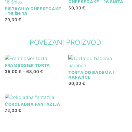
CHEESECAKE – 16 ŠNITA
60,00
€
PISTACHIO CHEESECAKE
– 16 ŠNITA
79,00
€
POVEZANI PROIZVODI
FRAMBOSIER TORTA
RASPON
35,00
€
–
68,00
€
TORTA OD BADEMA I
CIJENA:
NARANČE
Ovaj
OD
60,00
€
35,00 €
proizvod
DO
ima
68,00 €
više
ČOKOLADNA FANTAZIJA
varijanti.
72,00
€
Opcije
se
mogu