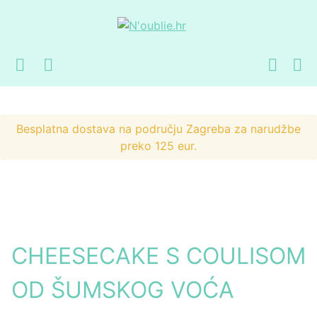
Preskoči
Skoči
na
do
navigaciju
sadržaja
Besplatna dostava na području Zagreba za narudžbe
preko 125 eur.
CHEESECAKE S COULISOM
OD ŠUMSKOG VOĆA